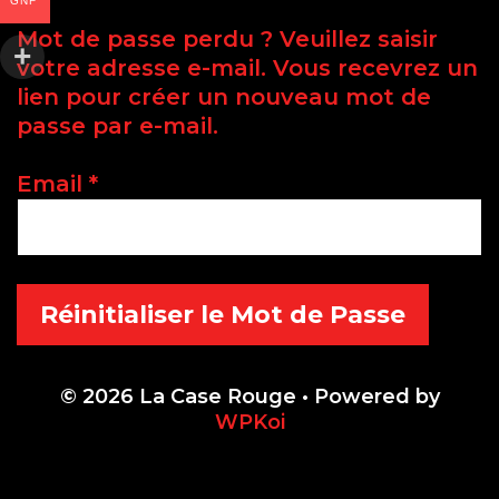
GNF
Mot de passe perdu ? Veuillez saisir
votre adresse e-mail. Vous recevrez un
lien pour créer un nouveau mot de
passe par e-mail.
Email
*
Réinitialiser le Mot de Passe
© 2026 La Case Rouge
• Powered by
WPKoi