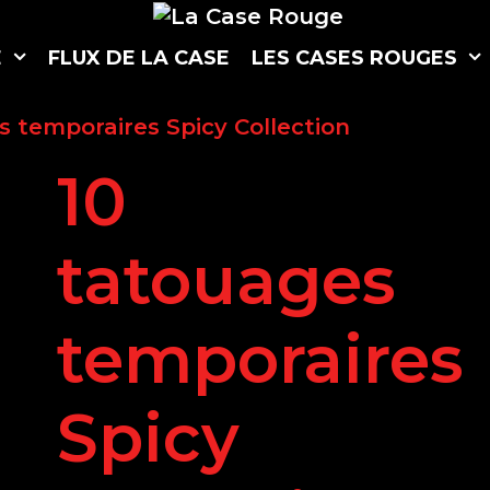
E
F
L
U
X
D
E
L
A
C
A
S
E
L
E
S
C
A
S
E
S
R
O
U
G
E
S
s temporaires Spicy Collection
10
tatouages
temporaires
Spicy