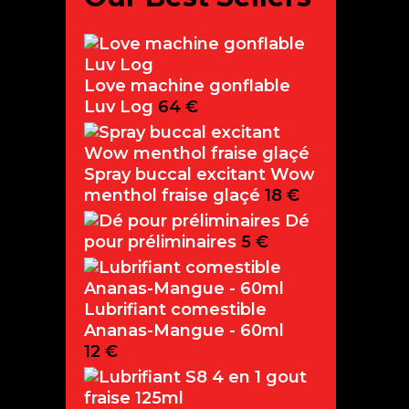
Love machine gonflable
Luv Log
64
€
Spray buccal excitant Wow
menthol fraise glaçé
18
€
Dé
pour préliminaires
5
€
Lubrifiant comestible
Ananas-Mangue - 60ml
12
€