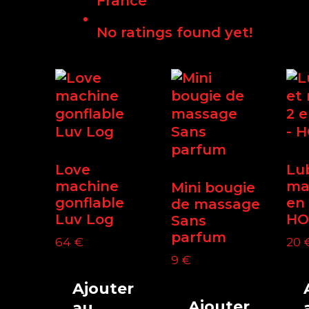
France
No ratings found yet!
Love
Lub
machine
ma
Mini bougie
gonflable
en 
de massage
Luv Log
HO
Sans
parfum
64
€
20
9
€
Ajouter
Ajouter
au