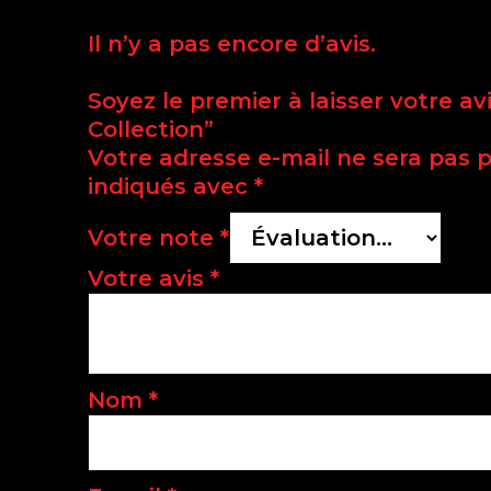
Il n’y a pas encore d’avis.
Soyez le premier à laisser votre a
Collection”
Votre adresse e-mail ne sera pas p
indiqués avec
*
Votre note
*
Votre avis
*
Nom
*