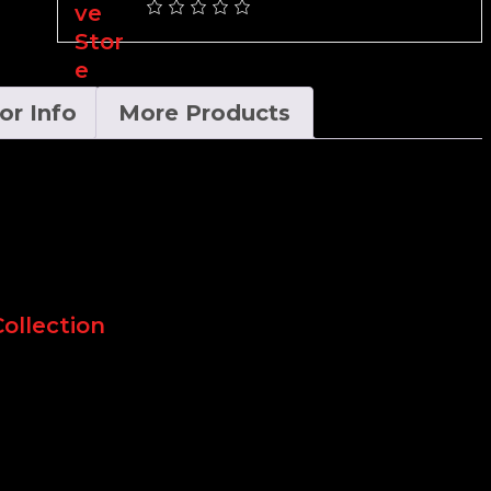
or Info
More Products
Collection