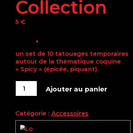
Collection
5
€
un set de 10 tatouages temporaires
autour de la thématique coquine
« Spicy » (épicée, piquant).
quantité
Ajouter au panier
de
10
tatouages
Catégorie :
Accessoires
temporaires
Spicy
Love Store
Collection