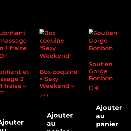
Soutien
Gorge
rifiant et
Box coquine
Bonbon
ssage 2
« Sexy
1 fraise –
Weekend »
10
€
T
23
€
€
Ajouter
Ajouter
au
Ajouter
au
panier
au