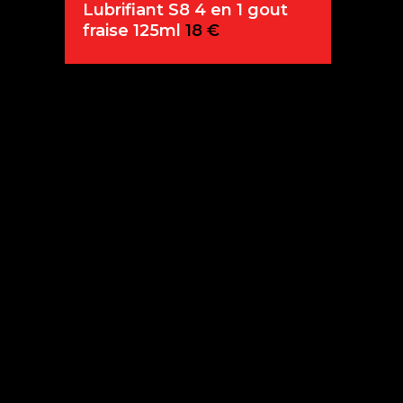
Lubrifiant S8 4 en 1 gout
fraise 125ml
18
€